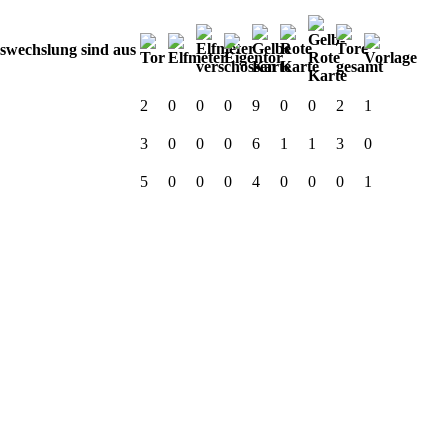
2
0
0
0
9
0
0
2
1
3
0
0
0
6
1
1
3
0
5
0
0
0
4
0
0
0
1