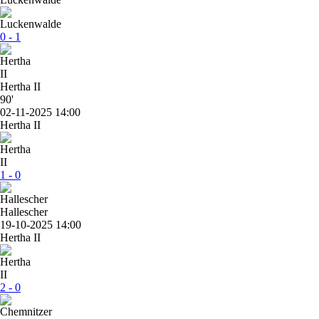
0 - 1
Hertha II
90'
02-11-2025 14:00
Hertha II
1 - 0
Hallescher
19-10-2025 14:00
Hertha II
2 - 0