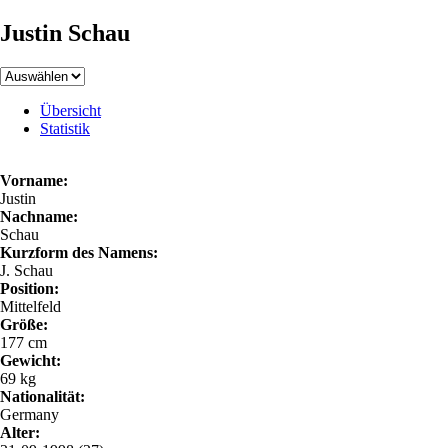
Justin Schau
Übersicht
Statistik
Vorname:
Justin
Nachname:
Schau
Kurzform des Namens:
J. Schau
Position:
Mittelfeld
Größe:
177 cm
Gewicht:
69 kg
Nationalität:
Germany
Alter: