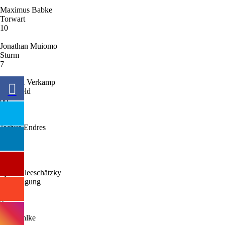
Maximus Babke
Torwart
10
Jonathan Muiomo
Sturm
7
Pasqual Verkamp
Mittelfeld
66'
33
Joshua Endres
Sturm
66'
2
Fynn Kleeschätzky
Verteidigung
74'
9
Jan Dahlke