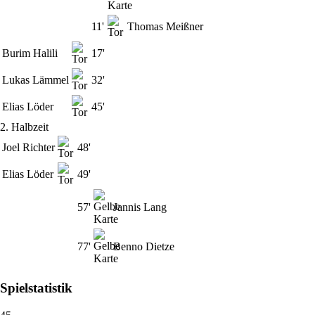
11'
Thomas Meißner
Burim Halili
17'
Lukas Lämmel
32'
Elias Löder
45'
2. Halbzeit
Joel Richter
48'
Elias Löder
49'
57'
Jannis Lang
77'
Benno Dietze
Spielstatistik