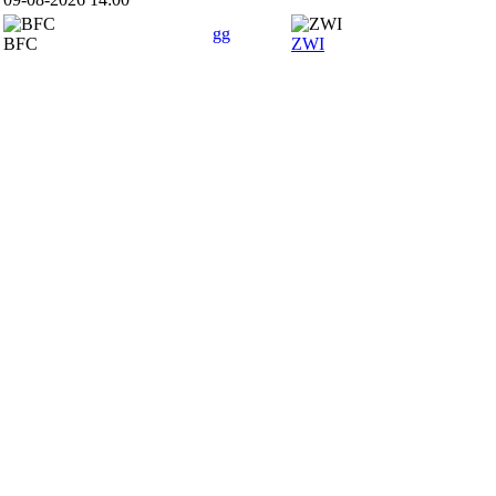
gg
BFC
ZWI
SPONSOREN
Hauptsponsor
Premiumsponsoren