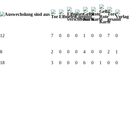
12
7
0
0
0
1
0
0
7
0
8
2
0
0
0
4
0
0
2
1
18
3
0
0
0
6
0
1
0
0