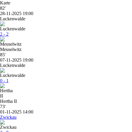
82'
28-11-2025 19:00
Luckenwalde
2 - 2
Meuselwitz
85'
07-11-2025 19:00
Luckenwalde
0 - 1
Hertha II
73'
01-11-2025 14:00
Zwickau