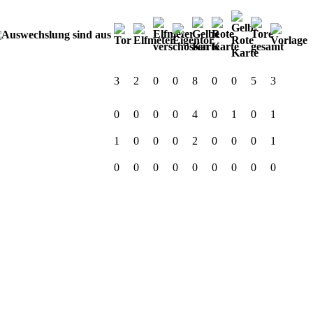
3
2
0
0
8
0
0
5
3
0
0
0
0
4
0
1
0
1
1
0
0
0
2
0
0
0
1
0
0
0
0
0
0
0
0
0