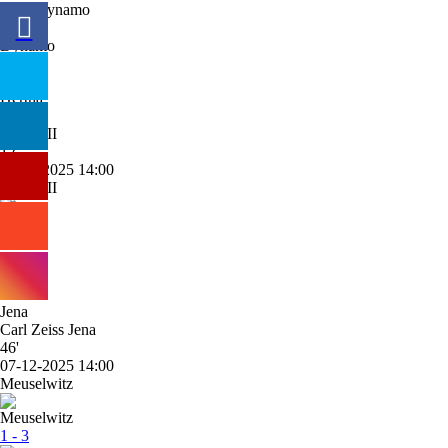
BFC Dynamo
1 - 3
Hertha II
12'
14-12-2025 14:00
Hertha II
2 - 3
Carl Zeiss Jena
46'
07-12-2025 14:00
Meuselwitz
1 - 3