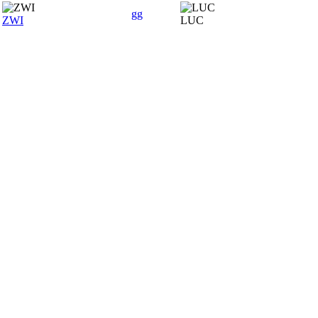
gg
ZWI
LUC
SPONSOREN
Hauptsponsor
Premiumsponsoren