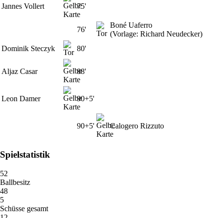
Jannes Vollert
75'
Boné Uaferro
76'
(Vorlage: Richard Neudecker)
Dominik Steczyk
80'
Aljaz Casar
88'
Leon Damer
90+5'
90+5'
Calogero Rizzuto
Spielstatistik
52
Ballbesitz
48
5
Schüsse gesamt
12