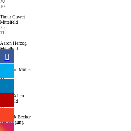
70'
10
Timur Gayret
Mittelfeld
75'
11
Aaron Herzog
Mittelfeld
83'
9
Sebastian Müller
Sturm
83'
10
Robin Scheu
Mittelfeld
17
Dominik Becker
Verteidigung
13