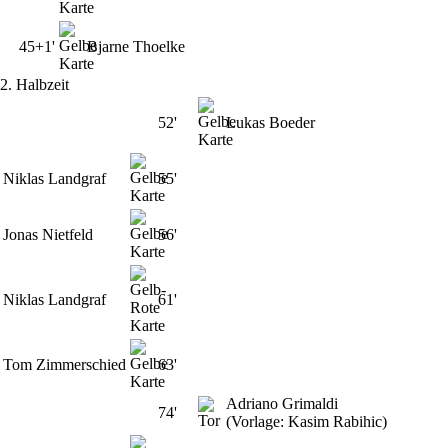
45+1'
Bjarne Thoelke
2. Halbzeit
52'
Lukas Boeder
Niklas Landgraf
55'
Jonas Nietfeld
56'
Niklas Landgraf
61'
Tom Zimmerschied
63'
Adriano Grimaldi
74'
(Vorlage: Kasim Rabihic)