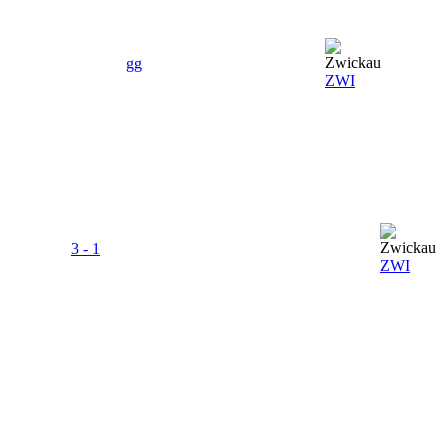
gg
ZWI
3 - 1
ZWI
gg
LUC