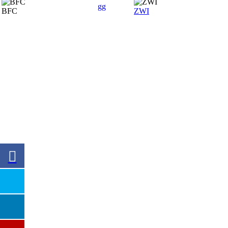
gg
BFC
ZWI
SPONSOREN
Hauptsponsor
Premiumsponsoren