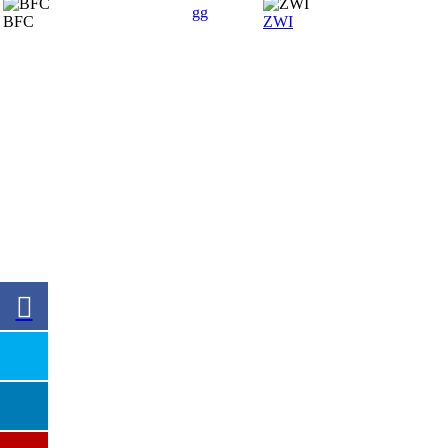
gg
BFC
ZWI
SPONSOREN
Hauptsponsor
Premiumsponsoren