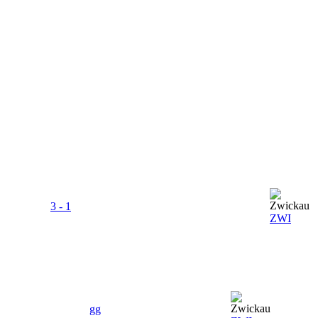
3 - 1
ZWI
gg