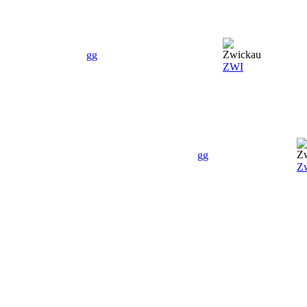
gg
ZWI
gg
Z