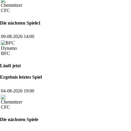
CFC
Die nächsten Spiele1
09-08-2026 14:00
BFC
Läuft jetzt
Ergebnis letztes Spiel
04-08-2026 19:00
CFC
Die nächsten Spiele