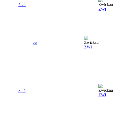
3 - 1
ZWI
gg
ZWI
3 - 1
ZWI