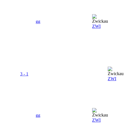
gg
ZWI
3 - 1
ZWI
gg
ZWI