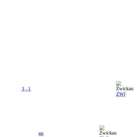
3 - 1
ZWI
gg