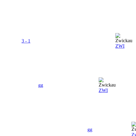
3 - 1
ZWI
gg
ZWI
gg
Z