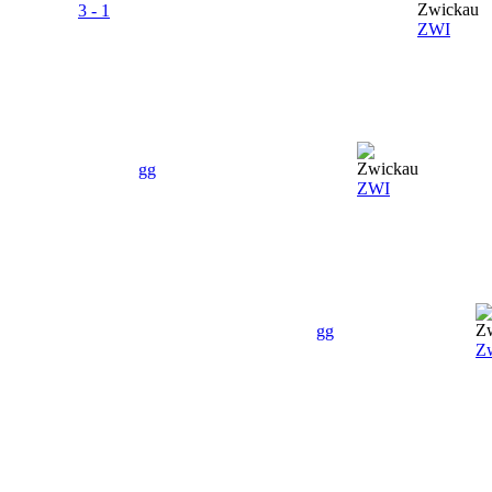
3 - 1
ZWI
gg
ZWI
gg
Z