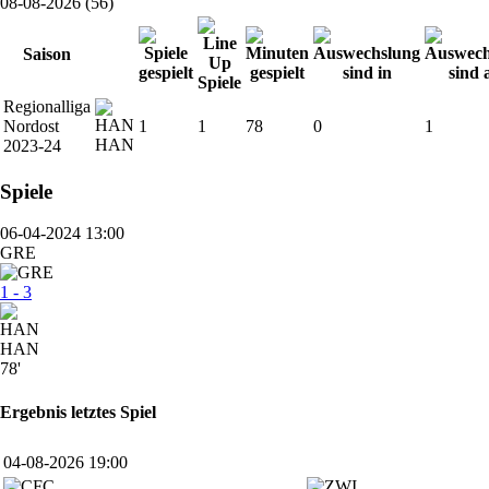
08-08-2026 (56)
Saison
Regionalliga
Nordost
1
1
78
0
1
HAN
2023-24
Spiele
06-04-2024 13:00
GRE
1 - 3
HAN
78'
Ergebnis letztes Spiel
04-08-2026 19:00