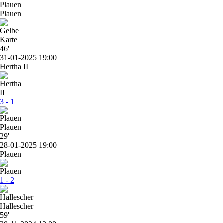
Plauen
46'
31-01-2025 19:00
Hertha II
3 - 1
Plauen
29'
28-01-2025 19:00
Plauen
1 - 2
Hallescher
59'