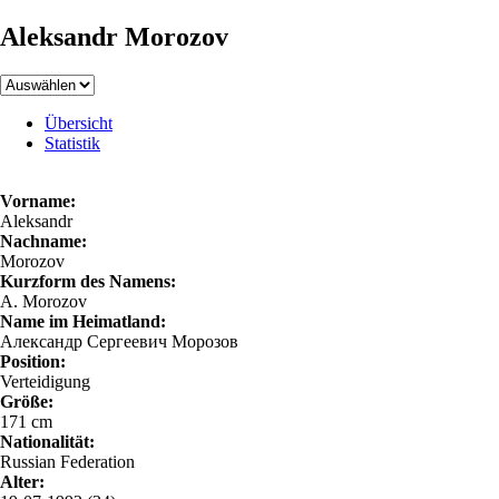
Aleksandr Morozov
Übersicht
Statistik
Vorname:
Aleksandr
Nachname:
Morozov
Kurzform des Namens:
A. Morozov
Name im Heimatland:
Александр Сергеевич Морозов
Position:
Verteidigung
Größe:
171 cm
Nationalität:
Russian Federation
Alter: