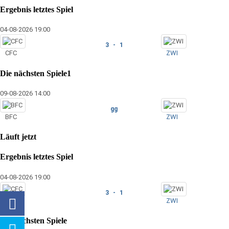
Ergebnis letztes Spiel
04-08-2026 19:00
3 - 1
CFC
ZWI
Die nächsten Spiele1
09-08-2026 14:00
gg
BFC
ZWI
Läuft jetzt
Ergebnis letztes Spiel
04-08-2026 19:00
3 - 1
CFC
ZWI
Die nächsten Spiele