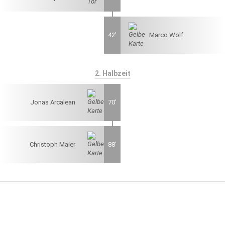
42'
Marco Wolf
2. Halbzeit
Jonas Arcalean
70'
Christoph Maier
88'