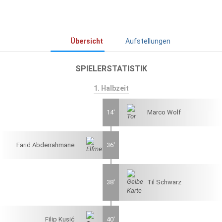
Übersicht
Aufstellungen
SPIELERSTATISTIK
1. Halbzeit
14'
Marco Wolf
Farid Abderrahmane
36'
38'
Til Schwarz
Filip Kusić
40'