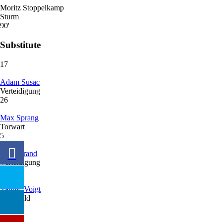
Moritz Stoppelkamp
Sturm
90'
Substitute
17
Adam Susac
Verteidigung
26
Max Sprang
Torwart
5
Felix Brand
Verteidigung
7
Yannic Voigt
Mittelfeld
20