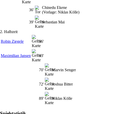
Chinedu Ekene
36'
(Vorlage: Niklas Kölle)
39'
Sebastian Mai
2. Halbzeit
Robin Ziegele
56'
Maximilian Jansen
63'
70'
Marvin Senger
72'
Joshua Bitter
89'
Niklas Kölle
Spielstatistik