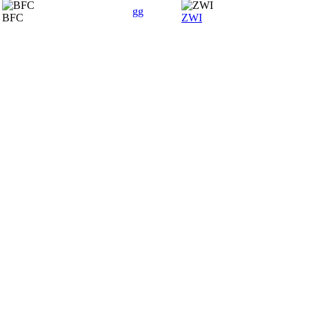
gg
BFC
ZWI
SPONSOREN
Hauptsponsor
Premiumsponsoren