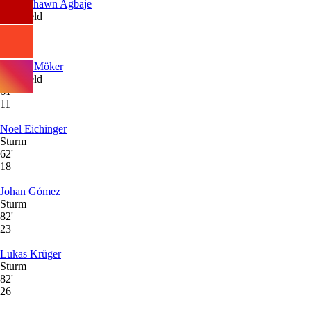
Noah Shawn Agbaje
Mittelfeld
46'
27
Yannik Möker
Mittelfeld
61'
11
Noel Eichinger
Sturm
62'
18
Johan Gómez
Sturm
82'
23
Lukas Krüger
Sturm
82'
26