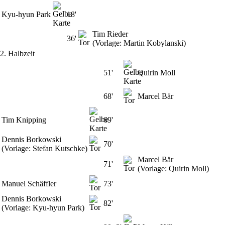
Kyu-hyun Park
18'
Tim Rieder
36'
(Vorlage: Martin Kobylanski)
2. Halbzeit
51'
Quirin Moll
68'
Marcel Bär
Tim Knipping
69'
Dennis Borkowski
70'
(Vorlage: Stefan Kutschke)
Marcel Bär
71'
(Vorlage: Quirin Moll)
Manuel Schäffler
73'
Dennis Borkowski
82'
(Vorlage: Kyu-hyun Park)