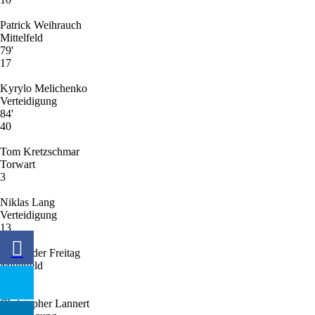
Patrick Weihrauch
Mittelfeld
79'
17
Kyrylo Melichenko
Verteidigung
84'
40
Tom Kretzschmar
Torwart
3
Niklas Lang
Verteidigung
13
Alexander Freitag
Mittelfeld
22
Christopher Lannert