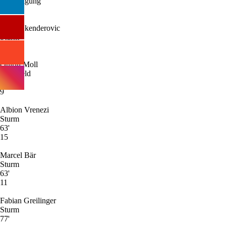
Verteidigung
14
Meris Skenderovic
Sturm
5
Quirin Moll
Mittelfeld
40'
9
Albion Vrenezi
Sturm
63'
15
Marcel Bär
Sturm
63'
11
Fabian Greilinger
Sturm
77'