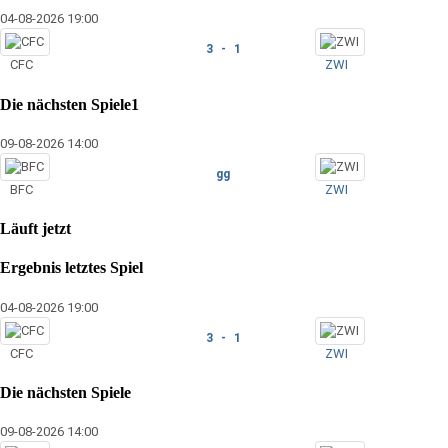
04-08-2026 19:00
3 - 1
CFC
ZWI
Die nächsten Spiele1
09-08-2026 14:00
gg
BFC
ZWI
Läuft jetzt
Ergebnis letztes Spiel
04-08-2026 19:00
3 - 1
CFC
ZWI
Die nächsten Spiele
09-08-2026 14:00