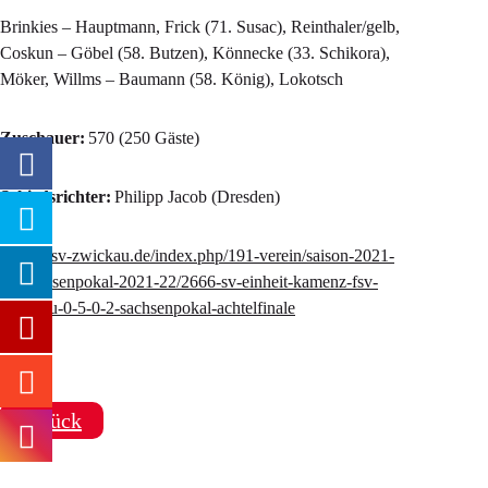
Brinkies – Hauptmann, Frick (71. Susac), Reinthaler/gelb,
Coskun – Göbel (58. Butzen), Könnecke (33. Schikora),
Möker, Willms – Baumann (58. König), Lokotsch
Zuschauer:
570 (250 Gäste)
Schiedsrichter:
Philipp Jacob (Dresden)
https://fsv-zwickau.de/index.php/191-verein/saison-2021-
22/sachsenpokal-2021-22/2666-sv-einheit-kamenz-fsv-
zwickau-0-5-0-2-sachsenpokal-achtelfinale
zurück