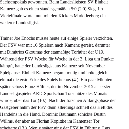
Sachsenpokals gewonnen. Beim Landesligisten SV Einheit
Kamenz gab es einen standesgemäßen 5:0 (2:0) Sieg. Im
Viertelfinale wartet nun mit den Kickers Markkleeberg ein
weiterer Landesligist.
Trainer Joe Enochs musste heute auf einige Spieler verzichten.
Der FSV war mit 16 Spielern nach Kamenz gereist, darunter
mit Dimitrios Gkoumas der etatmäßige Torhüter der U19.
Während der FSV Woche für Woche in der 3. Liga um Punkte
kämpft, hatte der Landesligist aus Kamenz seit November
Spielpause. Einheit Kamenz begann mutig und holte gleich
einmal die erste Ecke des Spiels heraus (4.). Ein paar Minuten
später schoss Franz Häfner, der im November 2015 als erster
Landesligaspieler ARD-Sportschau Torschütze des Monats
wurde, über das Tor (10.). Nach der forschen Anfangsphase der
Gastgeber nahm der FSV dann allerdings schnell das Heft des
Handelns in die Hand. Dominic Baumann schickte Dustin
Willms, der aber an Florian Kopittke im Kamenzer Tor
scheiterte (13.). Wenig später ging der FSV in Führung. Lars