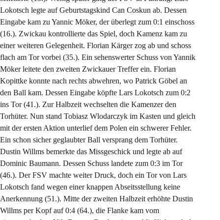
Lokotsch legte auf Geburtstagskind Can Coskun ab. Dessen
Eingabe kam zu Yannic Möker, der überlegt zum 0:1 einschoss
(16.). Zwickau kontrollierte das Spiel, doch Kamenz kam zu
einer weiteren Gelegenheit. Florian Kärger zog ab und schoss
flach am Tor vorbei (35.). Ein sehenswerter Schuss von Yannik
Möker leitete den zweiten Zwickauer Treffer ein. Florian
Kopittke konnte nach rechts abwehren, wo Patrick Göbel an
den Ball kam. Dessen Eingabe köpfte Lars Lokotsch zum 0:2
ins Tor (41.). Zur Halbzeit wechselten die Kamenzer den
Torhüter. Nun stand Tobiasz Wlodarczyk im Kasten und gleich
mit der ersten Aktion unterlief dem Polen ein schwerer Fehler.
Ein schon sicher geglaubter Ball versprang dem Torhüter.
Dustin Willms bemerkte das Missgeschick und legte ab auf
Dominic Baumann. Dessen Schuss landete zum 0:3 im Tor
(46.). Der FSV machte weiter Druck, doch ein Tor von Lars
Lokotsch fand wegen einer knappen Abseitsstellung keine
Anerkennung (51.). Mitte der zweiten Halbzeit erhöhte Dustin
Willms per Kopf auf 0:4 (64.), die Flanke kam vom