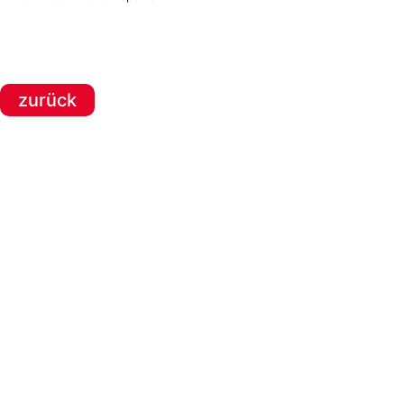
zurück
SPONSOREN
Hauptsponsor