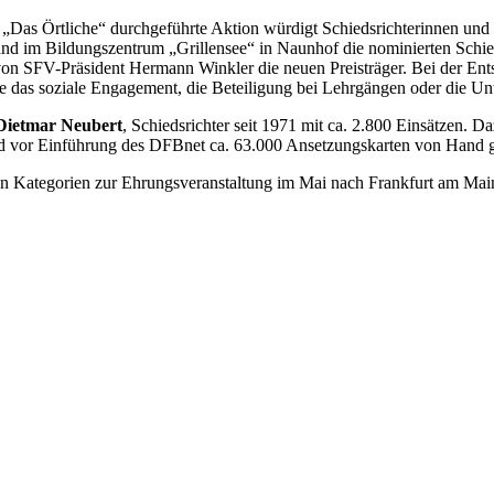
as Örtliche“ durchgeführte Aktion würdigt Schiedsrichterinnen und S
d im Bildungszentrum „Grillensee“ in Naunhof die nominierten Schieds
von SFV-Präsident Hermann Winkler die neuen Preisträger. Bei der Ent
ise das soziale Engagement, die Beteiligung bei Lehrgängen oder die U
Dietmar Neubert
, Schiedsrichter seit 1971 mit ca. 2.800 Einsätzen.
und vor Einführung des DFBnet ca. 63.000 Ansetzungskarten von Hand 
en Kategorien zur Ehrungsveranstaltung im Mai nach Frankfurt am Mai