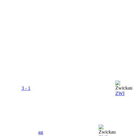
3 - 1
ZWI
gg