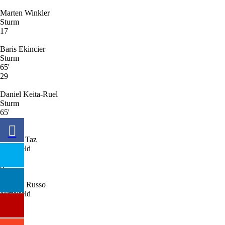
Marten Winkler
Sturm
17
Baris Ekincier
Sturm
65'
29
Daniel Keita-Ruel
Sturm
65'
33
Berkan Taz
Mittelfeld
66'
6
Stefano Russo
Mittelfeld
70'
2