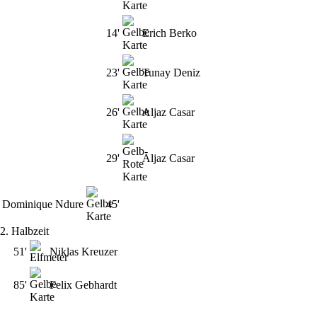
14'
Erich Berko
23'
Tunay Deniz
26'
Aljaz Casar
29'
Aljaz Casar
Dominique Ndure
45'
2. Halbzeit
51'
Niklas Kreuzer
85'
Felix Gebhardt