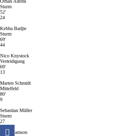
Orhan Ademi
Sturm
52'
24
Kebba Badjie
Sturm
69'
44
Nico Knystock
Verteidigung
69'
13
Marten Schmidt
Mittelfeld
80'
9
Sebastian Müller
Sturm
27
Louis Samson