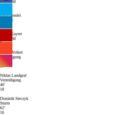
Mittelfeld
32
Luca Bendel
Torwart
10
Timur Gayret
Mittelfeld
5
Jannes Vollert
Verteidigung
46'
31
Niklas Landgraf
Verteidigung
46'
18
Dominik Steczyk
Sturm
62'
16