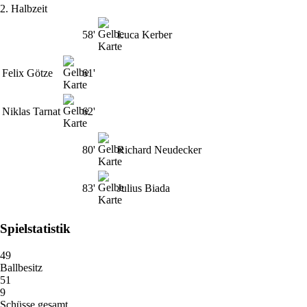
2. Halbzeit
58'
Luca Kerber
Felix Götze
61'
Niklas Tarnat
62'
80'
Richard Neudecker
83'
Julius Biada
Spielstatistik
49
Ballbesitz
51
9
Schüsse gesamt