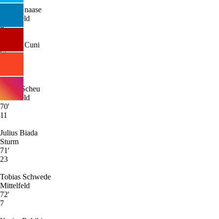
Dave Gnaase
Mittelfeld
9
Marvin Cuni
Sturm
53'
10
Robin Scheu
Mittelfeld
70'
11
Julius Biada
Sturm
71'
23
Tobias Schwede
Mittelfeld
72'
7