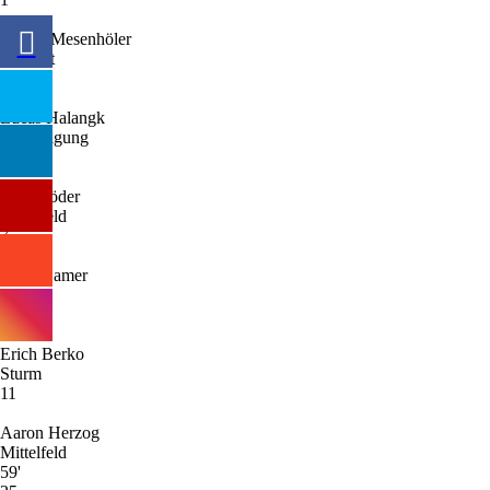
Daniel Mesenhöler
Torwart
16
Lucas Halangk
Verteidigung
19
Elias Löder
Mittelfeld
7
Leon Damer
Sturm
41
Erich Berko
Sturm
11
Aaron Herzog
Mittelfeld
59'