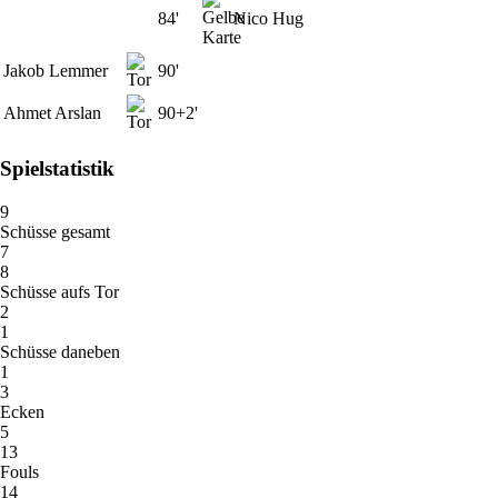
84'
Nico Hug
Jakob Lemmer
90'
Ahmet Arslan
90+2'
Spielstatistik
9
Schüsse gesamt
7
8
Schüsse aufs Tor
2
1
Schüsse daneben
1
3
Ecken
5
13
Fouls
14