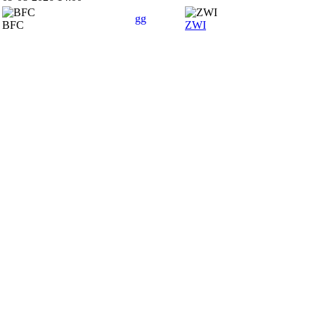
gg
BFC
ZWI
SPONSOREN
Hauptsponsor
Premiumsponsoren