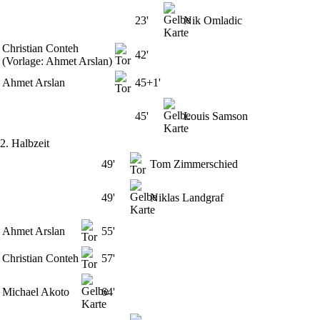
23'
Nik Omladic
Christian Conteh
42'
(Vorlage: Ahmet Arslan)
Ahmet Arslan
45+1'
45'
Louis Samson
2. Halbzeit
49'
Tom Zimmerschied
49'
Niklas Landgraf
Ahmet Arslan
55'
Christian Conteh
57'
Michael Akoto
64'