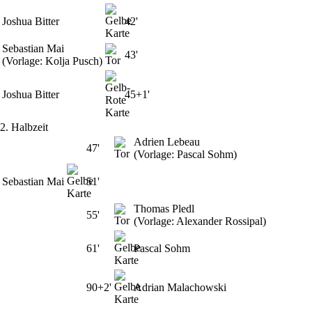
Joshua Bitter
42'
Sebastian Mai
43'
(Vorlage: Kolja Pusch)
Joshua Bitter
45+1'
2. Halbzeit
Adrien Lebeau
47'
(Vorlage: Pascal Sohm)
Sebastian Mai
51'
Thomas Pledl
55'
(Vorlage: Alexander Rossipal)
61'
Pascal Sohm
90+2'
Adrian Malachowski