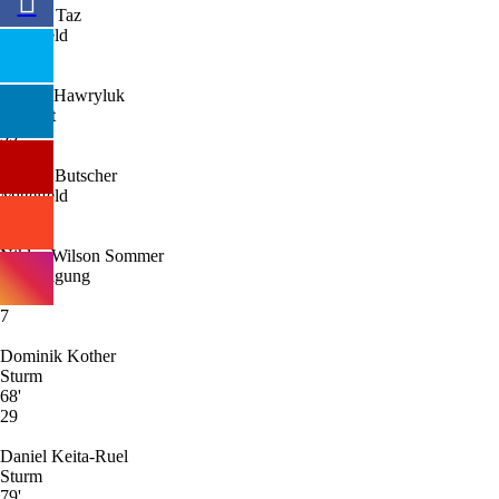
Berkan Taz
Mittelfeld
30
Lucien Hawryluk
Torwart
35
Florian Butscher
Mittelfeld
2
Niklas-Wilson Sommer
Verteidigung
68'
7
Dominik Kother
Sturm
68'
29
Daniel Keita-Ruel
Sturm
79'