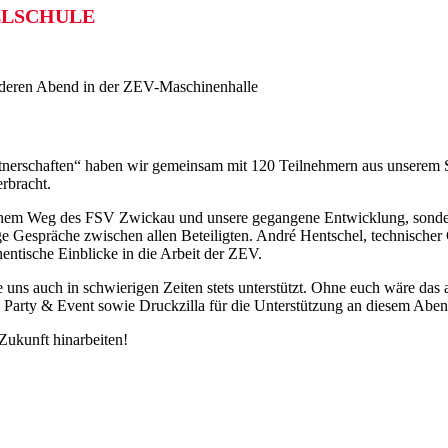
LSCHULE
nderen Abend in der ZEV-Maschinenhalle
artnerschaften“ haben wir gemeinsam mit 120 Teilnehmern aus unserem
rbracht.
ittenem Weg des FSV Zwickau und unsere gegangene Entwicklung, sondern
ige Gespräche zwischen allen Beteiligten. André Hentschel, technische
ntische Einblicke in die Arbeit der ZEV.
ns auch in schwierigen Zeiten stets unterstützt. Ohne euch wäre das a
Party & Event sowie Druckzilla für die Unterstützung an diesem Aben
Zukunft hinarbeiten!