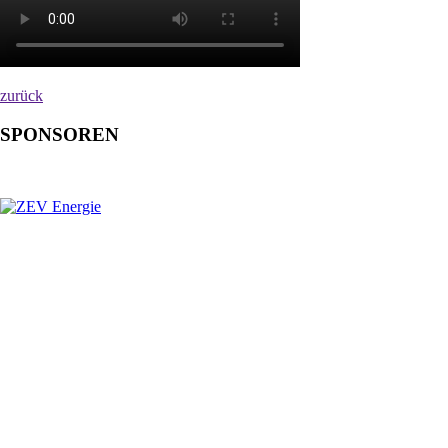
zurück
SPONSOREN
Hauptsponsor
Premiumsponsoren
Ausrüster