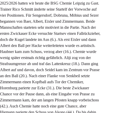
2025/2026 hatten wir heute die BSG Chemie Leipzig zu Gast.
Trainer Rico Schmitt änderte seine Startelf der Vorwoche auf
vier Positionen. Für Sengersdorf, Dobruna, Möbius und Sezer
begannen von Baer, Albert, Eixler und Zimmermann. Beide
Mannschaften starteten sehr motiviert in die Partie. Nach der
ersten Zwickauer Ecke versuchte Startsev einen Fallrückzieher,
doch die Kugel landete im Aus (6.). Als erst Eixler und dann
Albert den Ball per Hacke weiterleiteten wurde es artistisch.
Haubner kam zum Schuss, verzog aber (16.). Chemie wurde
wenig später erstmals richtig gefährlich. Aliji zog von der
Strafraumgrenze ab und traf das Lattenkreuz (18.). Dann ging
Albert auf und davon, doch Seidel kam im Zentrum vor Prasse
an den Ball (20.). Nach einer Flanke von Senkbeil setzte
Zimmermann einen Kopfball aufs Tor der Chemiker,
Horenburg parierte zur Ecke (31.). Die beste Zwickauer
Chance vor der Pause dann, als eine Eingabe von Prasse zu
Zimmermann kam, der am langen Pfosten knapp vorbeischoss
(42.). Auch Chemie hatte noch eine gute Chance, aber
Hiemann parierte den Schuss von Akono (44.). Da bis dahin