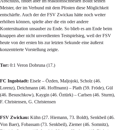
Abschluss, findet aber im reaktionsschnellen Boldt seinen
Meister, der im Verbund mit dem Pfosten diese Möglichkeit
entschärfte. Auch der der FSV Zwickau hätte noch weiter
erhöhen können, spielte aber die ein oder andere
Kontersituation unsauber zu Ende. So blieb es am Ende beim
knappen aber nicht unverdienten Testspielsieg, weil der FSV
heute von der ersten bis zur letzten Sekunde eine äußerst
konzentrierte Vorstellung zeigte.
Tor:
0:1 Veron Dobruna (17.)
FC Ingolstadt:
Eisele – Özden, Maljojoki, Scholz (46.
Lorenz), Deichmann (46. Hoffmann) – Plath (59. Fröde), Gül
(46. Besuschkow), Kaygin (46. Öztürk) – Carlsen (46. Sturm),
F. Christensen, G. Christensen
FSV Zwickau:
Kühn (27. Hiemann, 73. Boldt), Senkbeil (46.
Von Baer), Fobassam (73. Senkbeil), Ziemer (46. Somnitz),