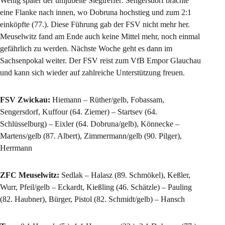
Wenig später der umjubelte Siegtreffer: Sengersdorf brachte
eine Flanke nach innen, wo Dobruna hochstieg und zum 2:1
einköpfte (77.). Diese Führung gab der FSV nicht mehr her.
Meuselwitz fand am Ende auch keine Mittel mehr, noch einmal
gefährlich zu werden. Nächste Woche geht es dann im
Sachsenpokal weiter. Der FSV reist zum VfB Empor Glauchau
und kann sich wieder auf zahlreiche Unterstützung freuen.
FSV Zwickau:
Hiemann – Rüther/gelb, Fobassam,
Sengersdorf, Kuffour (64. Ziemer) – Startsev (64.
Schlüsselburg) – Eixler (64. Dobruna/gelb), Könnecke –
Martens/gelb (87. Albert), Zimmermann/gelb (90. Pilger),
Herrmann
ZFC Meuselwitz:
Sedlak – Halasz (89. Schmökel), Keßler,
Wurr, Pfeil/gelb – Eckardt, Kießling (46. Schätzle) – Pauling
(82. Haubner), Bürger, Pistol (82. Schmidt/gelb) – Hansch