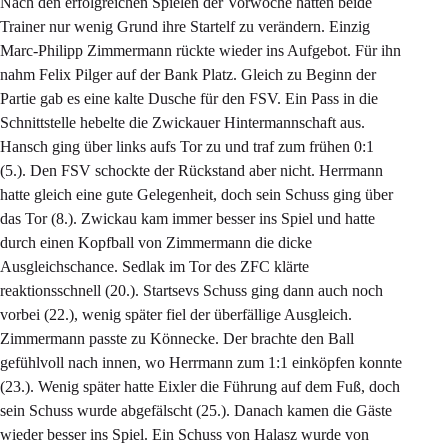
Nach den erfolgreichen Spielen der Vorwoche hatten beide
Trainer nur wenig Grund ihre Startelf zu verändern. Einzig
Marc-Philipp Zimmermann rückte wieder ins Aufgebot. Für ihn
nahm Felix Pilger auf der Bank Platz. Gleich zu Beginn der
Partie gab es eine kalte Dusche für den FSV. Ein Pass in die
Schnittstelle hebelte die Zwickauer Hintermannschaft aus.
Hansch ging über links aufs Tor zu und traf zum frühen 0:1
(5.). Den FSV schockte der Rückstand aber nicht. Herrmann
hatte gleich eine gute Gelegenheit, doch sein Schuss ging über
das Tor (8.). Zwickau kam immer besser ins Spiel und hatte
durch einen Kopfball von Zimmermann die dicke
Ausgleichschance. Sedlak im Tor des ZFC klärte
reaktionsschnell (20.). Startsevs Schuss ging dann auch noch
vorbei (22.), wenig später fiel der überfällige Ausgleich.
Zimmermann passte zu Könnecke. Der brachte den Ball
gefühlvoll nach innen, wo Herrmann zum 1:1 einköpfen konnte
(23.). Wenig später hatte Eixler die Führung auf dem Fuß, doch
sein Schuss wurde abgefälscht (25.). Danach kamen die Gäste
wieder besser ins Spiel. Ein Schuss von Halasz wurde von