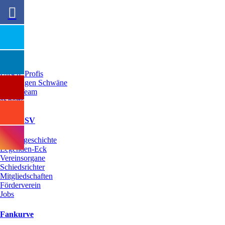
Ausrüster
Team
Unsere Profis
Die Jungen Schwäne
Oldie Team
eSports
Mein FSV
Vereinsgeschichte
Legenden-Eck
Vereinsorgane
Schiedsrichter
Mitgliedschaften
Förderverein
Jobs
Fankurve