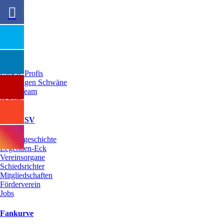
Ausrüster
Team
Unsere Profis
Die Jungen Schwäne
Oldie Team
eSports
Mein FSV
Vereinsgeschichte
Legenden-Eck
Vereinsorgane
Schiedsrichter
Mitgliedschaften
Förderverein
Jobs
Fankurve