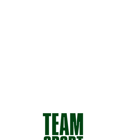
Fanbetreuung
Fanprojekt
Auswärtsinfos
Business
Sponsoren
Unternehmer-Ring
News
Allgemein
Social Media Wall
Termine / Events
Kontakt
|
Datenschutz
|
AGB
|
Impressum